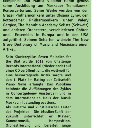
Komponist und Pianist Vladimir Genin genoss
seine Ausbildung am Moskauer Tschaikowski
Konserva-torium. Seine Werke wurden von den
Grazer Philharmonikern unter Oksana Lyniv, den
Rotterdamer Philharmonikern unter Valery
Gergiev, The Menuhin Academy Solists (Schweiz)
und anderen Orchestern, verschiedenen Chören
und Ensembles in Europa und in den USA
aufgeführt. Seinem Schaffen widmete The New
Grove Dictionary of Music and Musicians einen
Artikel.
Sein Klavierzyklus Seven Melodies for
the Dial wurde 2012 von Challenge
Records International (Niederlande) auf
einer CD veröffentlicht, die weltweit für
eine hervorragende Kritik sorgte und
den 1. Platz im Rating der Zeitschrift
Piano News erlangte. Das Publikum
belohnte die Aufführungen des Zyklus
in Concertgebouw Amsterdam und in
dem Internationalen Haus der Musik
Moskau mit standing ovations.
Als Initiator und künstlerischer Leiter
des Projektes Die MusikerZunft der
Zukunft unterrichtet er Klavier,
Kammermusik, Komposition,
Orchestrierung und bereitet junge