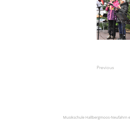
Previous
Musikschule Hallbergmoos-Neufahrn e.