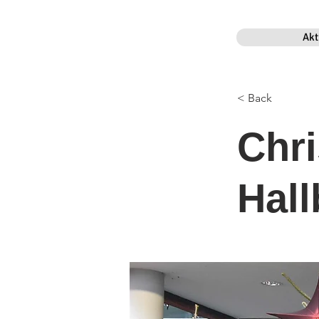
Akt
< Back
Chri
Hal