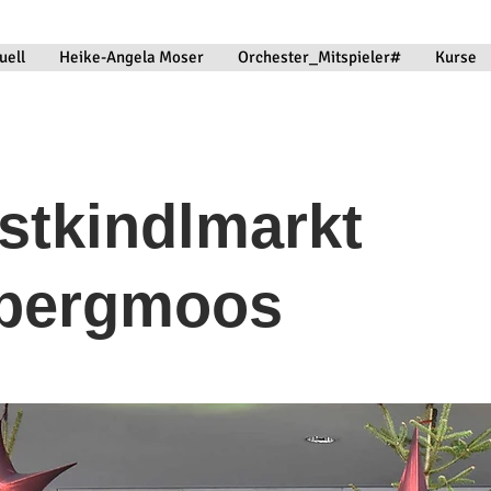
uell
Heike-Angela Moser
Orchester_Mitspieler#
Kurse
stkindlmarkt
lbergmoos