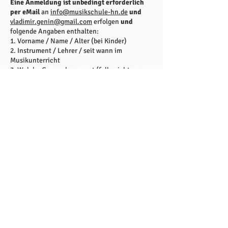
Eine Anmeldung ist unbedingt erforderlich
per eMail
an
info@musikschule-hn.de
und
vladimir.genin@gmail.com
erfolgen
und
folgende Angaben enthalten:
1. Vorname / Name / Alter (bei Kinder)
2. Instrument / Lehrer / seit wann im
Musikunterricht
3. Welche Gruppe bevorzugt (falls nicht aus
den Angaben ersichtlich)
4. Mobiltelefonnummer für die WhatsApp-
Gruppe
Musikschule Hallbergmoos-Neufahrn e.V. 2026