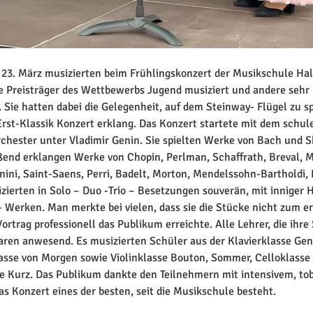
23. März musizierten beim Frühlingskonzert der Musikschule Ha
ie Preisträger des Wettbewerbs Jugend musiziert und andere sehr
 Sie hatten dabei die Gelegenheit, auf dem Steinway- Flügel zu sp
rst-Klassik Konzert erklang. Das Konzert startete mit dem schul
hester unter Vladimir Genin. Sie spielten Werke von Bach und S
end erklangen Werke von Chopin, Perlman, Schaffrath, Breval, M
ini, Saint-Saens, Perri, Badelt, Morton, Mendelssohn-Bartholdi, K
zierten in Solo – Duo -Trio – Besetzungen souverän, mit inniger H
- Werken. Man merkte bei vielen, dass sie die Stücke nicht zum e
Vortrag professionell das Publikum erreichte. Alle Lehrer, die ihre
aren anwesend. Es musizierten Schüler aus der Klavierklasse Gen
se von Morgen sowie Violinklasse Bouton, Sommer, Celloklasse
e Kurz. Das Publikum dankte den Teilnehmern mit intensivem, to
s Konzert eines der besten, seit die Musikschule besteht.