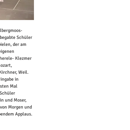
llbergmoos-
 begabte Schüler 
ielen, der am 
eigenen 
herele- Klezmer 
ozart, 
irchner, Weil. 
ingabe in 
rsten Mal 
 Schüler 
in und Moser, 
 von Morgen und 
bendem Applaus. 