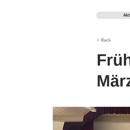
Akt
< Back
Früh
Mär