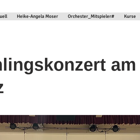
uell
Heike-Angela Moser
Orchester_Mitspieler#
Kurse
lingskonzert am 
z